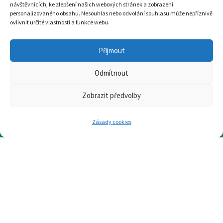
Podporují nás
návštěvnících, ke zlepšení našich webových stránek a zobrazení
personalizovaného obsahu. Nesouhlas nebo odvolání souhlasu může nepříznivě
ovlivnit určité vlastnosti a funkce webu.
Ke stažení
Přijmout
Odmítnout
Zobrazit předvolby
Zásady cookies
Ilustrace:
Eva Chmelová
Design
a
tvorba webu
:
woop.design
© Hospic svatého Lazara, 2022
Tento web je chráněn před spamen pomocí reCAPTCHA od Google.
Ochrana soukromí
a
Smluvní podmínky
.