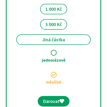
1 000 Kč
5 000 Kč
Jiná částka
jednorázově
měsíčně
Darovat