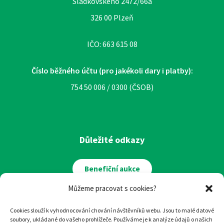
Sladkovského 2472/66a
326 00 Plzeň
IČO: 663 615 08
Číslo běžného účtu (pro jakékoli dary i platby):
754 50 006 / 0300 (ČSOB)
Důležité odkazy
Benefiční aukce
Můžeme pracovat s cookies?
Žádost o přijetí
Cookies slouží k vyhodnocování chování návštěvníků webu. Jsou to malé datové
soubory, ukládané do vašeho prohlížeče. Používáme je k analýze údajů o našich