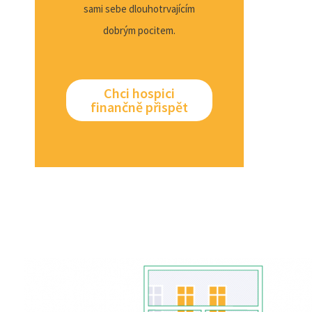
sami sebe dlouhotrvajícím
dobrým pocitem.
Chci hospici
finančně přispět