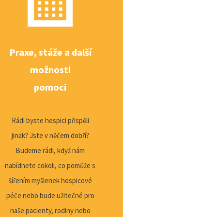
Praxe, stáže a další
možnosti
pomoci
Rádi byste hospici přispěli
jinak? Jste v něčem dobří?
Budeme rádi, když nám
nabídnete cokoli, co pomůže s
šířením myšlenek hospicové
péče nebo bude užitečné pro
naše pacienty, rodiny nebo