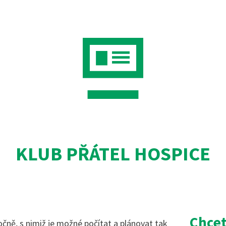
KLUB PŘÁTEL HOSPICE
Chcet
očně, s nimiž je možné počítat a plánovat tak