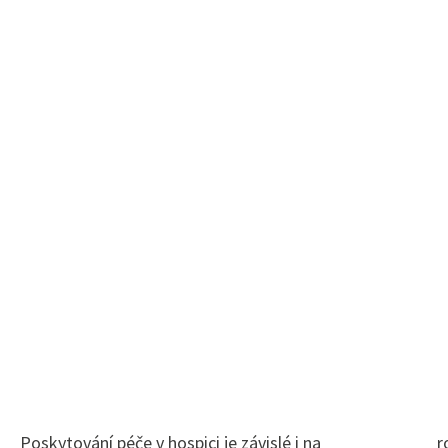
Poskytování péče v hospici je závislé i na
r