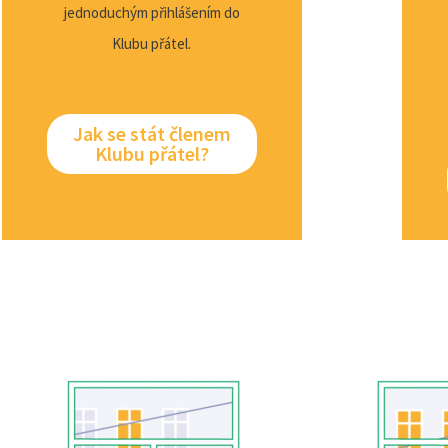
jednoduchým přihlášením do
Klubu přátel.
Jak se stát členem
Klubu přátel?