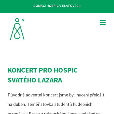
DOMÁCÍ HOSPIC V KLATOVECH
KONCERT PRO HOSPIC
SVATÉHO LAZARA
Původně adventní koncert jsme byli nuceni přeložit
na duben. Téměř stovka studentů hudebních
gymnázií z Prahy a rakouského Lince společně se