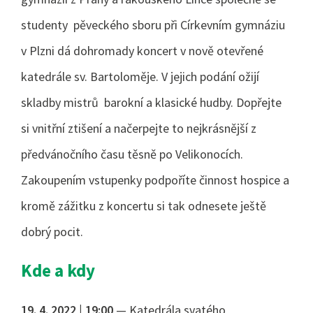
studenty pěveckého sboru při Církevním gymnáziu
v Plzni dá dohromady koncert v nově otevřené
katedrále sv. Bartoloměje. V jejich podání ožijí
skladby
mistrů barokní a klasické hudby.
Dopřejte
si
vnitřní ztišení a načerpejte to nejkrásnější z
předvánočního času těsně po Velikonocích.
Zakoupením vstupenky podpoříte činnost hospice a
kromě z
ážitku z koncertu si tak
odnesete ještě
dobrý pocit.
Kde a kdy
19. 4. 2022 | 19:00
— Katedrála svatého