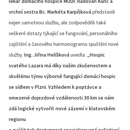
lékař domácího hospice MUDr. Radovan Kunc a
vrchní sestra Bc. Markéta Karpíšková
představili
nejen samotnou službu, ale zodpověděli také
veškeré dotazy týkající se fungování, personálního
zajištění a časového harmonogramu spuštění nové
služby.
Ing. Jiřina Helíšková
uvedla:
„Hospic
svatého Lazara má díky našim zkušenostem a
skvělému týmu výborně fungující domácí hospic
se sídlem v Plzni. Vzhledem k poptávce a
omezené dojezdové vzdálenosti 30 km se nám
zdá logické vytvořit nové zázemí v klatovském
regionu
a zvýšit tak dostupnost specializované paliativní