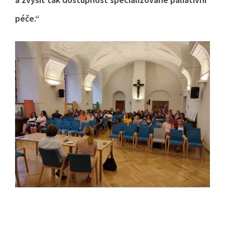
péče.“