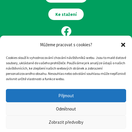
Ke stažení
Můžeme pracovat s cookies?
Cookies slouží k vyhodnocování chování návštěvníků webu. Jsou to malé datové
soubory, ukládané do vašeho prohlížeče. Používáme je k analýze údajů o našich
návštěvnících, ke zlepšení našich webových stránek a zobrazení
Ilustrace:
Eva Chmelová
personalizovaného obsahu. Nesouhlas nebo odvolání souhlasu může nepříznivě
ovlivnit určité vlastnosti a funkce webu.
Design
a
tvorba webu
:
woop.design
Přijmout
© Hospic svatého Lazara, 2022
Odmítnout
Tento web je chráněn před spamen pomocí reCAPTCHA od Google.
Ochrana soukromí
a
Smluvní podmínky
.
Zobrazit předvolby