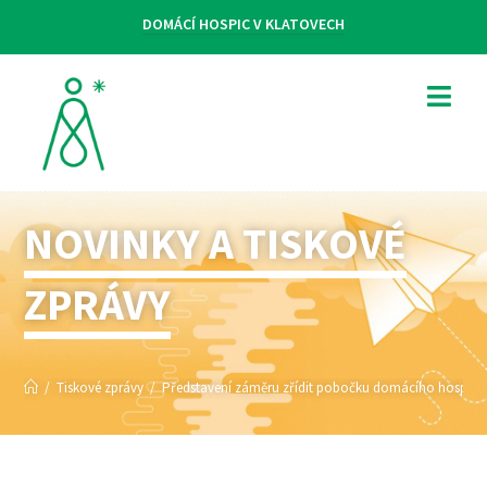
DOMÁCÍ HOSPIC V KLATOVECH
NOVINKY A TISKOVÉ
ZPRÁVY
/
Tiskové zprávy
/
Představení záměru zřídit pobočku domácího hospice v