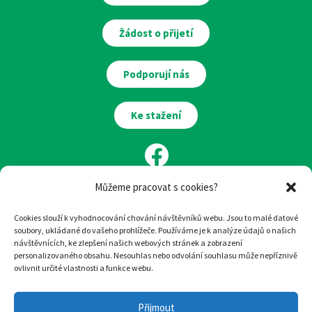
Žádost o přijetí
Podporují nás
Ke stažení
Můžeme pracovat s cookies?
Cookies slouží k vyhodnocování chování návštěvníků webu. Jsou to malé datové
soubory, ukládané do vašeho prohlížeče. Používáme je k analýze údajů o našich
návštěvnících, ke zlepšení našich webových stránek a zobrazení
Ilustrace:
Eva Chmelová
personalizovaného obsahu. Nesouhlas nebo odvolání souhlasu může nepříznivě
ovlivnit určité vlastnosti a funkce webu.
Design
a
tvorba webu
:
woop.design
Přijmout