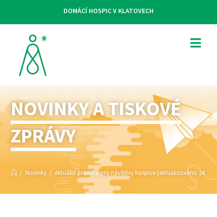
DOMÁCÍ HOSPIC V KLATOVECH
NOVINKY A TISKOVÉ
ZPRÁVY
/
Novinky
/
Aktuální pravidla pro návštěvy hospice (aktualizováno 24. 5. 2