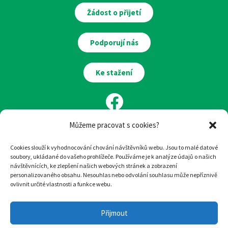
Žádost o přijetí
Podporují nás
Ke stažení
Můžeme pracovat s cookies?
Cookies slouží k vyhodnocování chování návštěvníků webu. Jsou to malé datové
soubory, ukládané do vašeho prohlížeče. Používáme je k analýze údajů o našich
návštěvnících, ke zlepšení našich webových stránek a zobrazení
Ilustrace:
Eva Chmelová
personalizovaného obsahu. Nesouhlas nebo odvolání souhlasu může nepříznivě
ovlivnit určité vlastnosti a funkce webu.
Design
a
tvorba webu
:
woop.design
Přijmout
© Hospic svatého Lazara, 2022