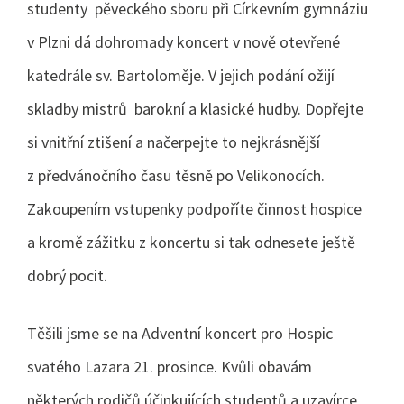
studenty pěveckého sboru při Církevním gymnáziu
v Plzni dá dohromady koncert v nově otevřené
katedrále sv. Bartoloměje. V jejich podání ožijí
skladby mistrů barokní a klasické hudby. Dopřejte
si vnitřní ztišení a načerpejte to nejkrásnější
z předvánočního času těsně po Velikonocích.
Zakoupením vstupenky podpoříte činnost hospice
a kromě zážitku z koncertu si tak odnesete ještě
dobrý pocit.
Těšili jsme se na Adventní koncert pro Hospic
svatého Lazara 21. prosince. Kvůli obavám
některých rodičů účinkujících studentů a uzavírce