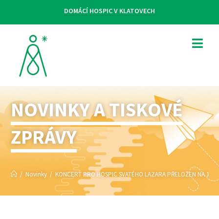
DOMÁCÍ HOSPIC V KLATOVECH
NOVINKY A TISKOVÉ
ZPRÁVY
/
Novinky
/
KONCERT PRO HOSPIC SVATÉHO LAZARA PŘELOŽEN NA 19. D