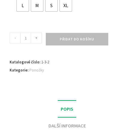
L
M
S
XL
-
+
PŘIDAT DO KOŠÍKU
Katalogové číslo:
1-3-2
Kategorie:
Ponožky
POPIS
DALŠÍ INFORMACE