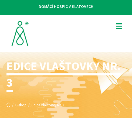
DOMÁCÍ HOSPIC V KLATOVECH
EDICE VLAŠTOVKY NR.
3
/
E-shop
/
Edice Vlaštovky Nr. 3