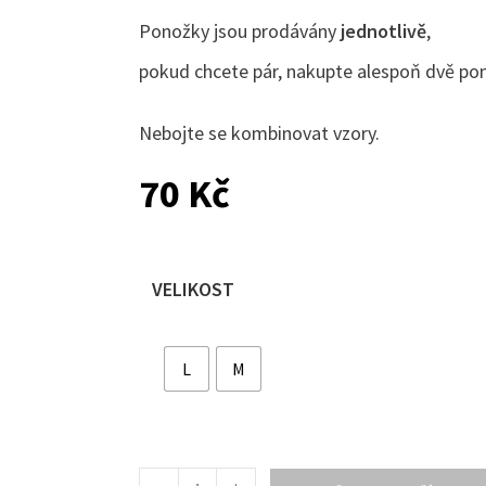
Ponožky jsou prodávány
jednotlivě
,
pokud chcete pár, nakupte alespoň dvě po
Nebojte se kombinovat vzory.
70
Kč
VELIKOST
L
M