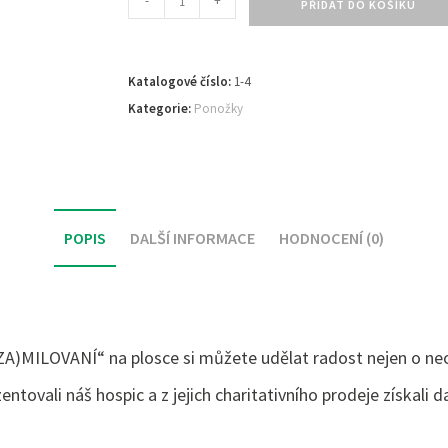
-
+
PŘIDAT DO KOŠÍKU
Katalogové číslo:
1-4
Kategorie:
Ponožky
POPIS
DALŠÍ INFORMACE
HODNOCENÍ (0)
(ZA)MILOVANÍ“ na plosce si můžete udělat radost nejen o ne
ntovali náš hospic a z jejich charitativního prodeje získali d