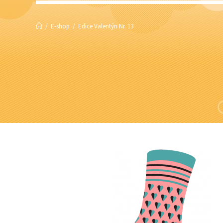
/
E-shop
/
Edice Valentýn Nr. 13