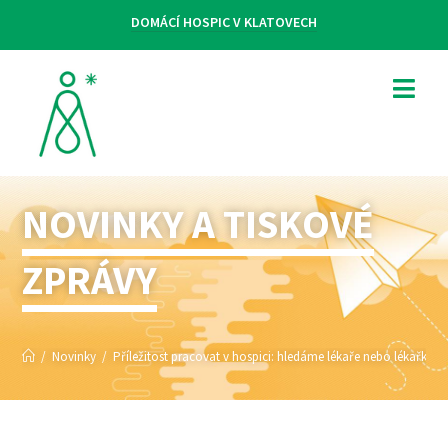
DOMÁCÍ HOSPIC V KLATOVECH
NOVINKY A TISKOVÉ
ZPRÁVY
/
Novinky
/
Příležitost pracovat v hospici: hledáme lékaře nebo lékařku 