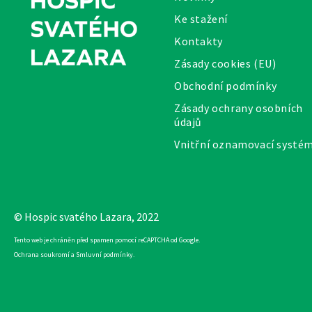
Ke stažení
Kontakty
Zásady cookies (EU)
Obchodní podmínky
Zásady ochrany osobních
údajů
Vnitřní oznamovací systé
© Hospic svatého Lazara, 2022
Tento web je chráněn před spamen pomocí reCAPTCHA od Google.
Ochrana soukromí
a
Smluvní podmínky
.