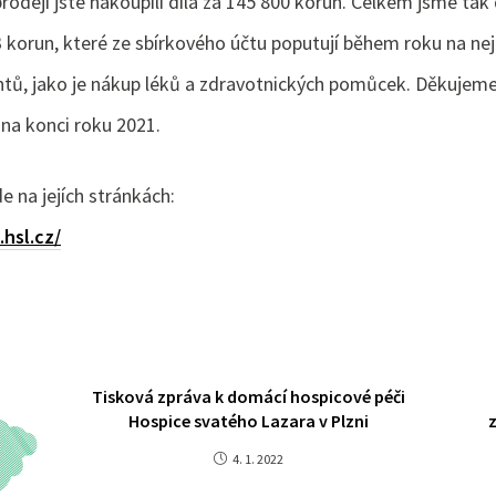
odeji jste nakoupili díla za 145 800 korun. Celkem jsme tak
3 korun, které ze sbírkového účtu poputují během roku na nej
ntů, jako je nákup léků a zdravotnických pomůcek. Děkujeme
i na konci roku 2021.
de na jejích stránkách:
.hsl.cz/
Tisková zpráva k domácí hospicové péči
Hospice svatého Lazara v Plzni
4. 1. 2022