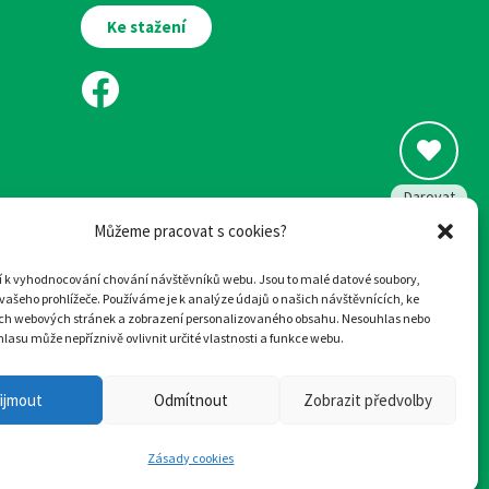
Ke stažení
Darovat
Můžeme pracovat s cookies?
ží k vyhodnocování chování návštěvníků webu. Jsou to malé datové soubory,
vašeho prohlížeče. Používáme je k analýze údajů o našich návštěvnících, ke
ich webových stránek a zobrazení personalizovaného obsahu. Nesouhlas nebo
Žádost
Ilustrace:
Eva Chmelová
lasu může nepříznivě ovlivnit určité vlastnosti a funkce webu.
o přijetí
a
tvorba webu
:
woop.design
ijmout
Odmítnout
Zobrazit předvolby
Zásady cookies