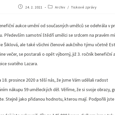
24. 2. 2021
Archiv
/
Tiskové zprávy
enefiční aukce umění od současných umělců se odehrála v pr
ru. Především samotní štědří umělci se srdcem na pravém mí
e Šiklová, ale také všichni členové aukčního týmu včetně Est
ine večer, se postarali o opět výborný, již 3. ročník benefiční
ice svatého Lazara.
 18. prosince 2020 a těší nás, že jsme Vám udělali radost
ím nákupu 59 uměleckých děl. Věříme, že si svoje obrazy, gr
te. Stejně jako přidanou hodnotu, kterou mají. Podpořili jst