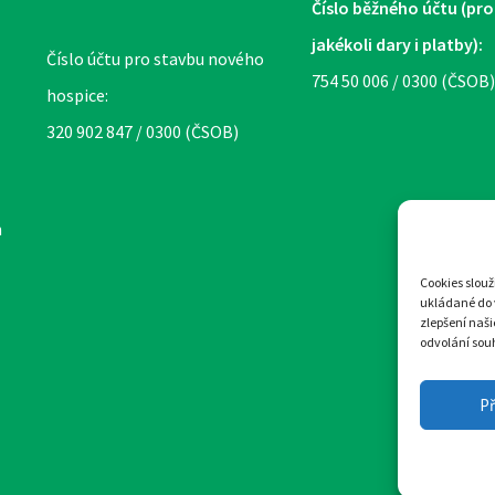
Číslo běžného účtu (pro
jakékoli dary i platby):
Číslo účtu pro stavbu nového
754 50 006 / 0300 (ČSOB)
hospice:
320 902 847 / 0300 (ČSOB)
m
Cookies slou
ukládané do 
zlepšení naš
odvolání souh
Design
Př