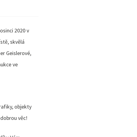
osinci 2020 v
stě, skvělá
er Geislerové,
 aukce ve
afiky, objekty
e dobrou věc!