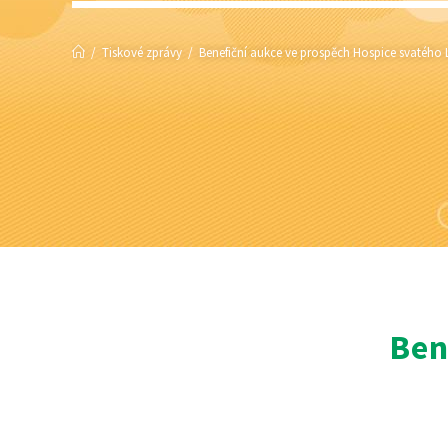
/
Tiskové zprávy
/
Benefiční aukce ve prospěch Hospice svatého 
Ben