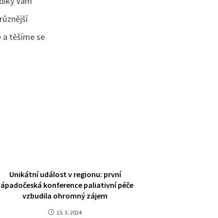
 díky Vám
různější
 a těšíme se
Unikátní událost v regionu: první
západočeská konference paliativní péče
vzbudila ohromný zájem
15. 3. 2024