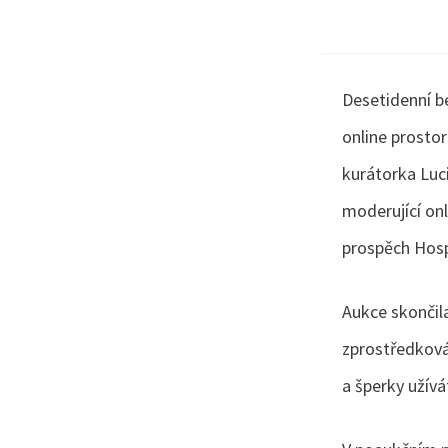
Desetidenní b
online prosto
kurátorka Luci
moderující onl
prospěch Hosp
Aukce skončila
zprostředkován
a šperky užívá