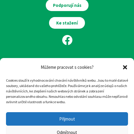
Podporují nás
Ke stažení
Můžeme pracovat s cookies?
Ilustrace:
Eva Chmelová
Cookies slouží k vyhodnocování chování návštěvníků webu. Jsou to malé datové
soubory, ukládané do vašeho prohlížeče. Používáme je k analýze údajů o našich
Design
a
tvorba webu
:
woop.design
návštěvnících, ke zlepšení našich webových stránek a zobrazení
personalizovaného obsahu. Nesouhlas nebo odvolání souhlasu může nepříznivě
ovlivnit určité vlastnosti a funkce webu.
© Hospic svatého Lazara, 2022
Přijmout
Tento web je chráněn před spamen pomocí reCAPTCHA od Google.
Ochrana soukromí
a
Smluvní podmínky
.
Odmítnout