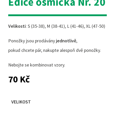
Edice osmička Nr. 20
Velikosti
: S (35-38), M (38-41), L (41-46), XL (47-50)
Ponožky jsou prodávány
jednotlivě
,
pokud chcete pár, nakupte alespoň dvě ponožky.
Nebojte se kombinovat vzory.
70
Kč
VELIKOST