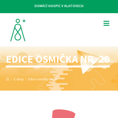
DOMÁCÍ HOSPIC V KLATOVECH
EDICE OSMIČKA NR. 20
/
E-shop
/
Edice osmička Nr. 20