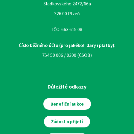
Sladkovského 2472/66a
326 00 Plzeň
IČO: 663 615 08
Číslo běžného účtu (pro jakékoli dary i platby):
754 50 006 / 0300 (ČSOB)
Důležité odkazy
Benefiční aukce
Žádost o přijetí