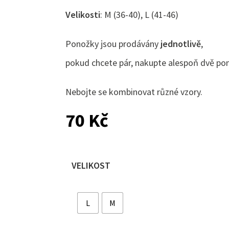
Velikosti
: M (36-40), L (41-46)
Ponožky jsou prodávány
jednotlivě
,
pokud chcete pár, nakupte alespoň dvě po
Nebojte se kombinovat různé vzory.
70
Kč
VELIKOST
L
M