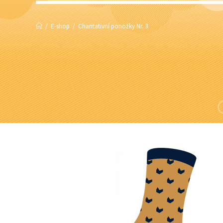
/
E-shop
/
Charitativní ponožky Nr. 3