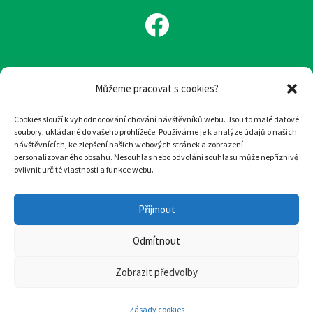
Můžeme pracovat s cookies?
Ilustrace:
Eva Chmelová
Cookies slouží k vyhodnocování chování návštěvníků webu. Jsou to malé datové
soubory, ukládané do vašeho prohlížeče. Používáme je k analýze údajů o našich
Design
a
tvorba webu
:
woop.design
návštěvnících, ke zlepšení našich webových stránek a zobrazení
personalizovaného obsahu. Nesouhlas nebo odvolání souhlasu může nepříznivě
ovlivnit určité vlastnosti a funkce webu.
© Hospic svatého Lazara, 2022
Přijmout
Tento web je chráněn před spamen pomocí reCAPTCHA od Google.
Ochrana soukromí
a
Smluvní podmínky
.
Odmítnout
Zobrazit předvolby
Zásady cookies