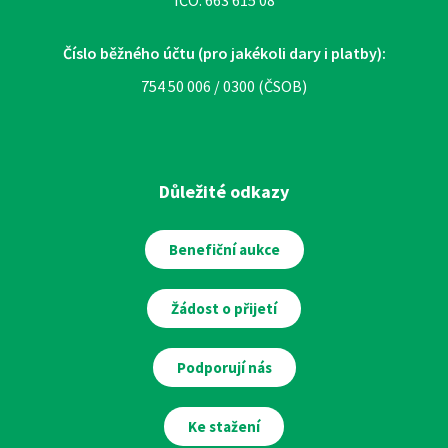
IČO: 663 615 08
Číslo běžného účtu (pro jakékoli dary i platby):
754 50 006 / 0300 (ČSOB)
Důležité odkazy
Benefiční aukce
Žádost o přijetí
Podporují nás
Ke stažení