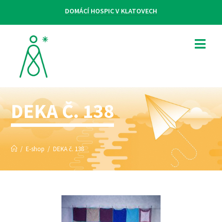
DOMÁCÍ HOSPIC V KLATOVECH
DEKA Č. 138
/
E-shop
/
DEKA č. 138