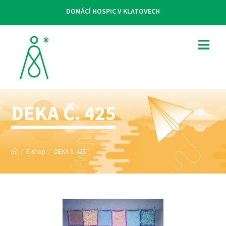
DOMÁCÍ HOSPIC V KLATOVECH
DEKA Č. 425
/
E-shop
/
DEKA č. 425