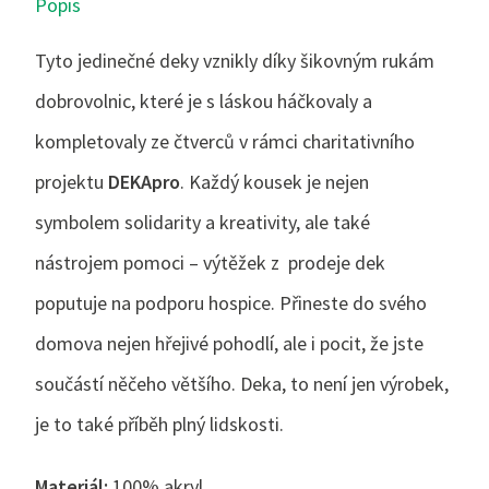
Popis
Tyto jedinečné deky vznikly díky šikovným rukám
dobrovolnic, které je s láskou háčkovaly a
kompletovaly ze čtverců v rámci charitativního
projektu
DEKApro
. Každý kousek je nejen
symbolem solidarity a kreativity, ale také
nástrojem pomoci – výtěžek z prodeje dek
poputuje na podporu hospice. Přineste do svého
domova nejen hřejivé pohodlí, ale i pocit, že jste
součástí něčeho většího. Deka, to není jen výrobek,
je to také příběh plný lidskosti.
Materiál:
100% akryl