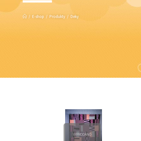
/
E-shop
/
Produkty
/
Deky
VYPRODÁNO