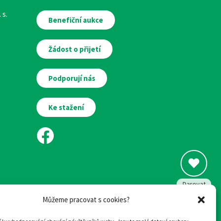
 s.
Benefiční aukce
Žádost o přijetí
Podporují nás
Ke stažení
Darovat
Můžeme pracovat s cookies?