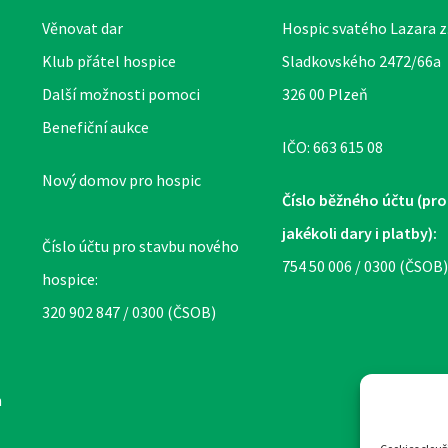
Věnovat dar
Hospic svatého Lazara z.
Klub přátel hospice
Sladkovského 2472/66a
Další možnosti pomoci
326 00 Plzeň
Benefiční aukce
IČO: 663 615 08
Nový domov pro hospic
Číslo běžného účtu (pro
jakékoli dary i platby):
Číslo účtu pro stavbu nového
754 50 006 / 0300 (ČSOB)
hospice:
320 902 847 / 0300 (ČSOB)
m