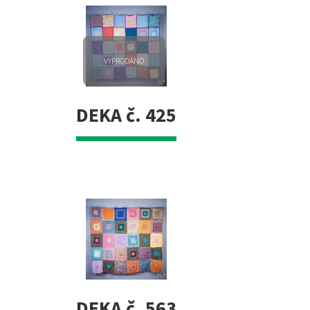
VYPRODÁNO
DEKA č. 425
DEKA č. 563