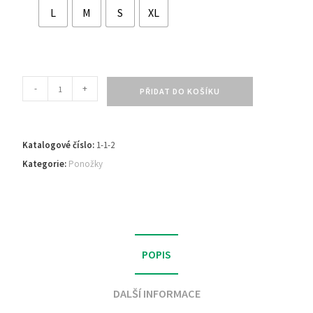
L
M
S
XL
-
+
PŘIDAT DO KOŠÍKU
Katalogové číslo:
1-1-2
Kategorie:
Ponožky
POPIS
DALŠÍ INFORMACE