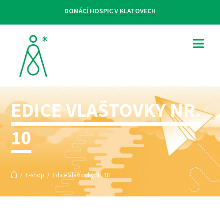
DOMÁCÍ HOSPIC V KLATOVECH
EDICE VLAŠTOVKY NR.
10
/
E-shop
/
Edice Vlaštovky Nr. 10