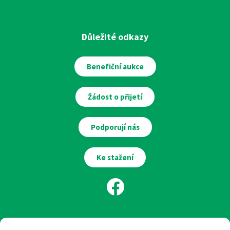
Důležité odkazy
Benefiční aukce
Žádost o přijetí
Podporují nás
Ke stažení