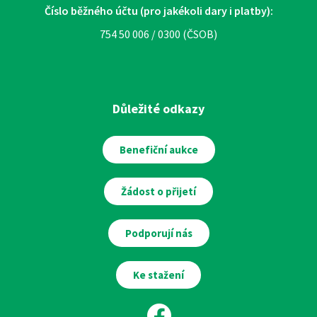
Číslo běžného účtu (pro jakékoli dary i platby):
754 50 006 / 0300 (ČSOB)
Důležité odkazy
Benefiční aukce
Žádost o přijetí
Podporují nás
Ke stažení