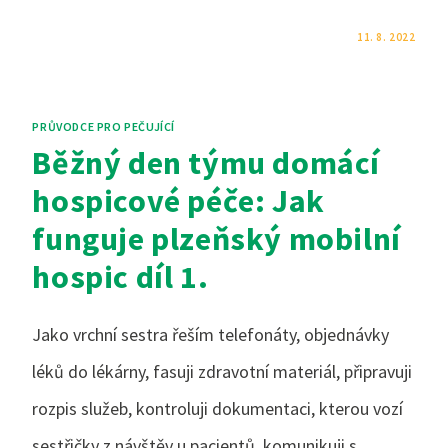
KOMENTÁŘE NEJSOU POVOLENÉ
11. 8. 2022
PRŮVODCE PRO PEČUJÍCÍ
Běžný den týmu domácí
hospicové péče: Jak
funguje plzeňský mobilní
hospic díl 1.
Jako vrchní sestra řeším telefonáty, objednávky
léků do lékárny, fasuji zdravotní materiál, připravuji
rozpis služeb, kontroluji dokumentaci, kterou vozí
sestřičky z návštěv u pacientů, komunikuji s