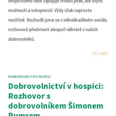
hospicového dění zapojuje trošku jinak, dle svých
možností a schopností. Vždy však naprosto
nezištně. Rozhodli jsme se v několikadílném seriálu
rozhovorů představit alespoň některé z našich
dobrovolníků.
KOMENTÁŘE NEJSOU POVOLENÉ
27. 2. 2023
DOBROVOLNICTVÍ V HOSPICI
Dobrovolnictví v hospici:
Rozhovor s
dobrovolníkem Šimonem
Pumrem