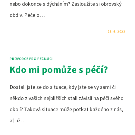
nebo dokonce s dýcháním? Zasloužíte si obrovský
obdiv. Péče o…
KOMENTÁŘE NEJSOU POVOLENÉ
28. 6. 2022
PRŮVODCE PRO PEČUJÍCÍ
Kdo mi pomůže s péčí?
Dostali jste se do situace, kdy jste se vy sami či
někdo z vašich nejbližších stali závislí na péči svého
okolí? Taková situace může potkat každého z nás,
ať už…