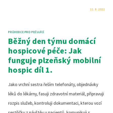
KOMENTÁŘE NEJSOU POVOLENÉ
11. 8. 2022
PRŮVODCE PRO PEČUJÍCÍ
Běžný den týmu domácí
hospicové péče: Jak
funguje plzeňský mobilní
hospic díl 1.
Jako vrchní sestra řeším telefonáty, objednávky
léků do lékárny, fasuji zdravotní materiál, připravuji
rozpis služeb, kontroluji dokumentaci, kterou vozí
sestřičky z návštěv u pacientů, komunikuji s